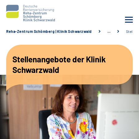
Reha-Zentrum Schömberg | Klinik Schwarzwald
…
Stellen
Unsere Klinik
Stellenangebote der Klinik
Unsere Angebote
Schwarzwald
Service
Karriere
Sozialdienste & Zuweisende
Suche