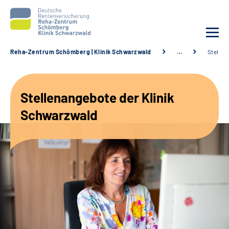
Reha-Zentrum Schömberg | Klinik Schwarzwald
…
Stellen
Unsere Klinik
Stellenangebote der Klinik
Unsere Angebote
Schwarzwald
Service
Karriere
Sozialdienste & Zuweisende
Suche