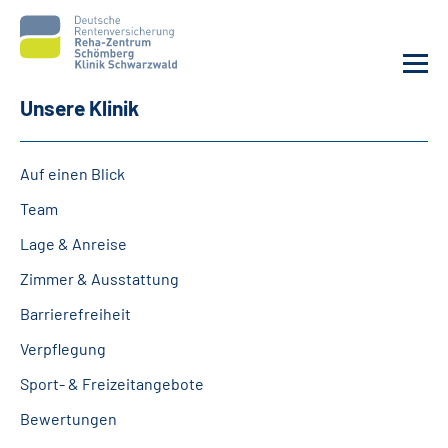
Unsere Klinik
Unsere Klinik
Auf einen Blick
Unsere Angebote
Team
Lage & Anreise
Service
Zimmer & Ausstattung
Karriere
Barrierefreiheit
Verpflegung
Sozialdienste & Zuweisende
Sport- & Freizeitangebote
Suche
Bewertungen