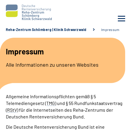
Reha-Zentrum Schömberg | Klinik Schwarzwald
Impressum
Unsere Klinik
Impressum
Unsere Angebote
Alle Informationen zu unseren Websites
Service
Karriere
Allgemeine Informationspflichten gemäß § 5
Telemediengesetz (
TMG
) und § 55 Rundfunkstaatsvertrag
Sozialdienste & Zuweisende
(
RStV
) für die Internetseiten des Reha-Zentrums der
Deutschen Rentenversicherung Bund.
Suche
Die Deutsche Rentenversicherung Bund ist eine