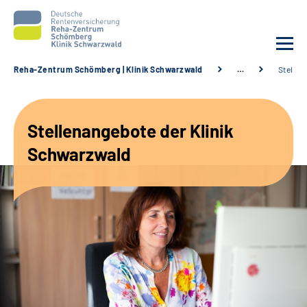
Reha-Zentrum Schömberg | Klinik Schwarzwald
…
Stellen
Unsere Klinik
Stellenangebote der Klinik
Unsere Angebote
Schwarzwald
Service
Karriere
Sozialdienste & Zuweisende
Suche