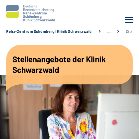
Reha-Zentrum Schömberg | Klinik Schwarzwald
…
Stellen
Unsere Klinik
Stellenangebote der Klinik
Unsere Angebote
Schwarzwald
Service
Karriere
Sozialdienste & Zuweisende
Suche