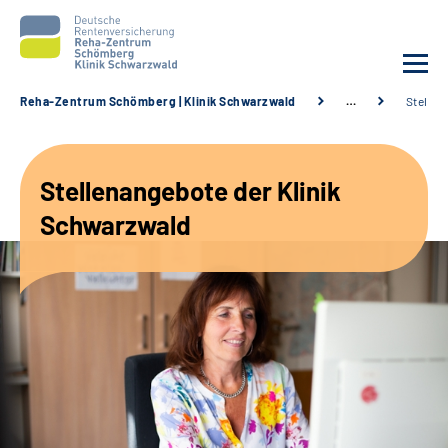
Reha-Zentrum Schömberg | Klinik Schwarzwald
…
Stellen
Unsere Klinik
Stellenangebote der Klinik
Unsere Angebote
Schwarzwald
Service
Karriere
Sozialdienste & Zuweisende
Suche