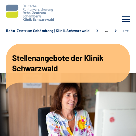
Reha-Zentrum Schömberg | Klinik Schwarzwald
…
Stellen
Unsere Klinik
Stellenangebote der Klinik
Unsere Angebote
Schwarzwald
Service
Karriere
Sozialdienste & Zuweisende
Suche