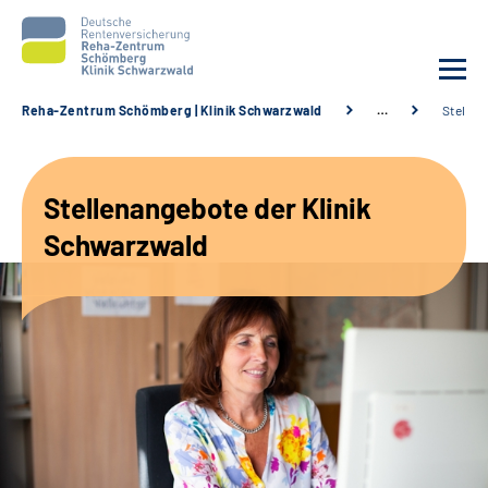
Reha-Zentrum Schömberg | Klinik Schwarzwald
…
Stellen
Unsere Klinik
Stellenangebote der Klinik
Unsere Angebote
Schwarzwald
Service
Karriere
Sozialdienste & Zuweisende
Suche