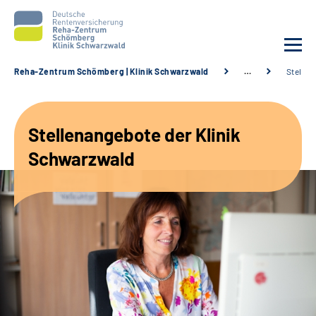
Reha-Zentrum Schömberg | Klinik Schwarzwald
…
Stellen
Unsere Klinik
Stellenangebote der Klinik
Unsere Angebote
Schwarzwald
Service
Karriere
Sozialdienste & Zuweisende
Suche