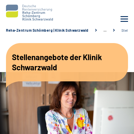
Reha-Zentrum Schömberg | Klinik Schwarzwald
…
Stellen
Unsere Klinik
Stellenangebote der Klinik
Unsere Angebote
Schwarzwald
Service
Karriere
Sozialdienste & Zuweisende
Suche