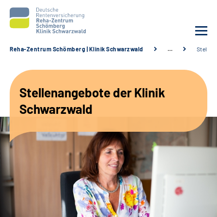
Reha-Zentrum Schömberg | Klinik Schwarzwald
…
Stellen
Unsere Klinik
Stellenangebote der Klinik
Unsere Angebote
Schwarzwald
Service
Karriere
Sozialdienste & Zuweisende
Suche