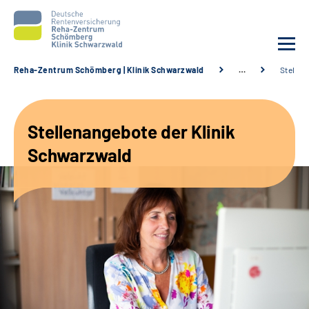
Reha-Zentrum Schömberg | Klinik Schwarzwald
…
Stellen
Unsere Klinik
Stellenangebote der Klinik
Unsere Angebote
Schwarzwald
Service
Karriere
Sozialdienste & Zuweisende
Suche