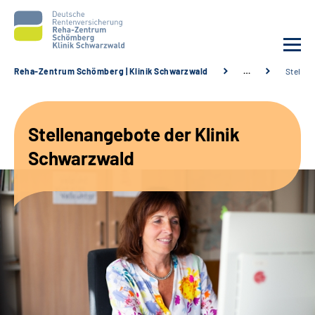
Reha-Zentrum Schömberg | Klinik Schwarzwald
…
Stellen
Unsere Klinik
Stellenangebote der Klinik
Unsere Angebote
Schwarzwald
Service
Karriere
Sozialdienste & Zuweisende
Suche