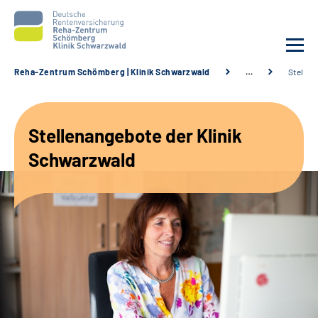
Reha-Zentrum Schömberg | Klinik Schwarzwald
…
Stellen
Unsere Klinik
Stellenangebote der Klinik
Unsere Angebote
Schwarzwald
Service
Karriere
Sozialdienste & Zuweisende
Suche